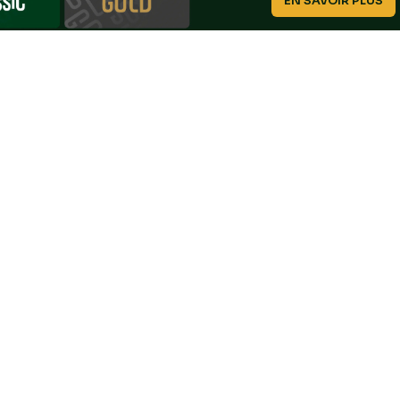
EN SAVOIR PLUS
Nous proposons un
compétitions, et 
Rejoignez-nous
Contacte
Un parcours de qualité au sein d'un lieu
infos@go