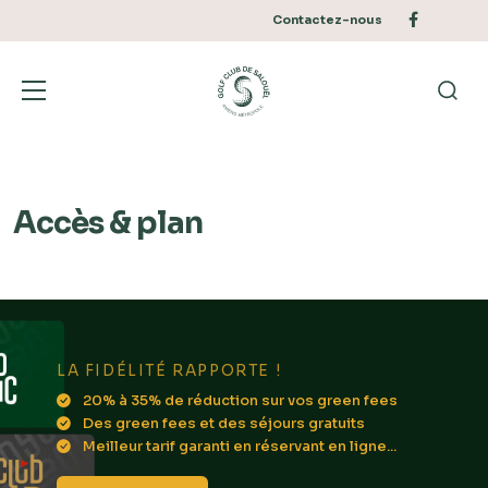
Aller
Preheader
menu
Facebook
Contactez-nous
au
contenu
UN PARCOURS
Bascu
Reche
Accès & plan
LA FIDÉLITÉ RAPPORTE !
20% à 35% de réduction sur vos green fees
Des green fees et des séjours gratuits
Meilleur tarif garanti en réservant en ligne...