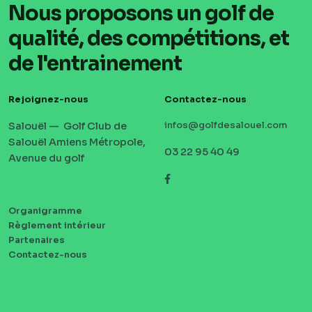
Nous proposons un golf de
qualité, des compétitions, et
de l'entrainement
Rejoignez-nous
Contactez-nous
Salouël — Golf Club de
infos@golfdesalouel.com
Salouël Amiens Métropole,
03 22 95 40 49
Avenue du golf
Facebook
Organigramme
MENU
Règlement intérieur
PIED
Partenaires
DE
Contactez-nous
PAGE