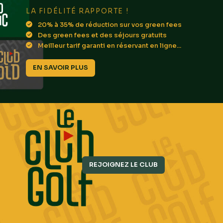
LA FIDÉLITÉ RAPPORTE !
20% à 35% de réduction sur vos green fees
Des green fees et des séjours gratuits
Meilleur tarif garanti en réservant en ligne...
EN SAVOIR PLUS
REJOIGNEZ LE CLUB