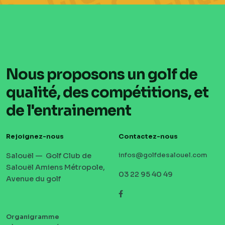
Nous proposons un golf de
qualité, des compétitions, et
de l'entrainement
Rejoignez-nous
Contactez-nous
Salouël — Golf Club de
infos@golfdesalouel.com
Salouël Amiens Métropole,
03 22 95 40 49
Avenue du golf
Facebook
Organigramme
MENU