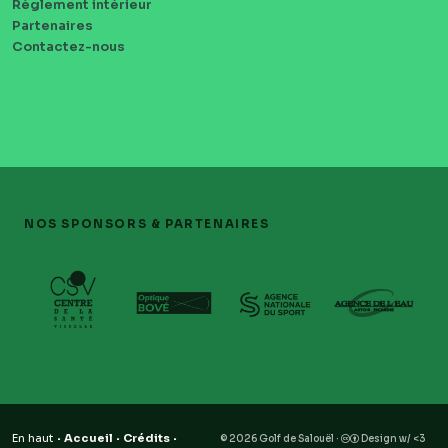
Règlement intérieur
PIED
Partenaires
DE
Contactez-nous
PAGE
NOS SPONSORS & PARTENAIRES
·
·
·
En haut
Accueil
Crédits
© 2026 Golf de Salouël ·
Design w/ <3