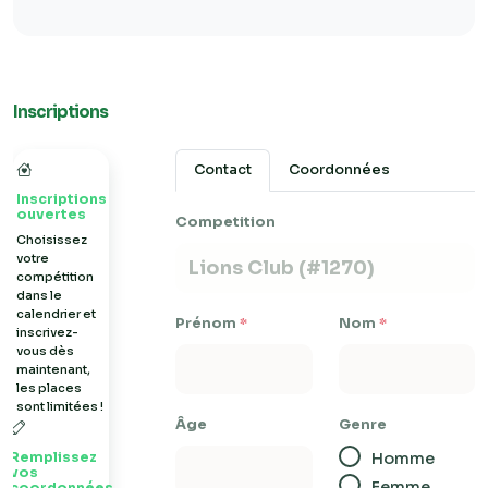
Inscriptions
Contact
Coordonnées
Inscriptions
ouvertes
Competition
Choisissez
votre
compétition
dans le
calendrier et
Prénom
*
Nom
*
inscrivez-
vous dès
maintenant,
les places
sont limitées !
Âge
Genre
Remplissez
Homme
vos
Femme