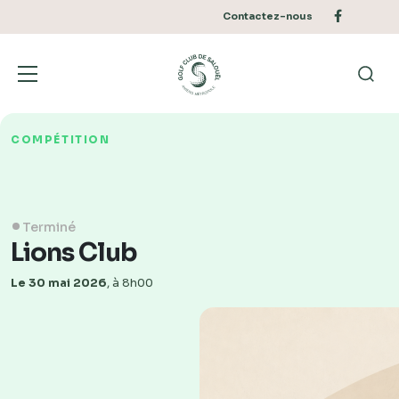
Aller
Preheader
menu
Facebook
Contactez-nous
au
contenu
UN PARCOURS
Bascu
Reche
COMPÉTITION
Terminé
Lions Club
Le 30 mai 2026
, à 8h00