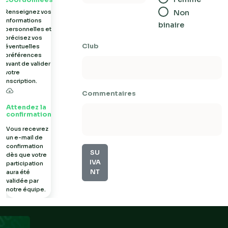
coordonnées
Renseignez vos
Non
informations
binaire
personnelles et
précisez vos
Club
éventuelles
préférences
avant de valider
votre
inscription.
Commentaires
Attendez la
confirmation
Vous recevrez
un e-mail de
confirmation
SU
dès que votre
IVA
participation
NT
aura été
validée par
notre équipe.