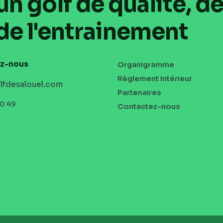
 golf de qualité, d
de l'entrainement
z-nous
MENU
Organigramme
PIED
Règlement intérieur
lfdesalouel.com
DE
Partenaires
PAGE
40 49
Contactez-nous