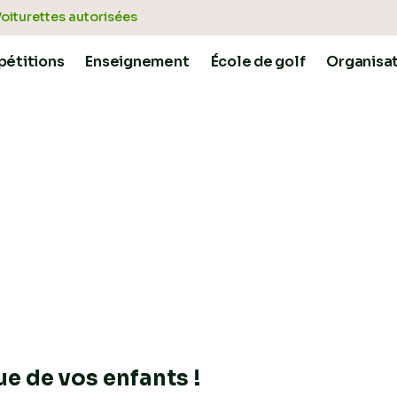
oiturettes autorisées
INFORMAT
étitions
Enseignement
École de golf
Organisa
TÉ AU SEIN D'UN LIEU E
ue
de vos enfants !