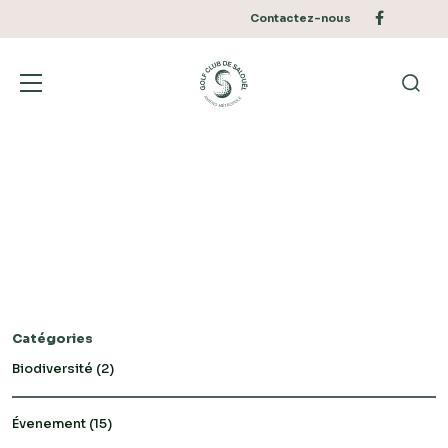
Aller
Preheader
menu
Facebook
Contactez-nous
au
contenu
UN PARCOURS
Bascu
Reche
Catégories
Biodiversité
(2)
Évenement
(15)