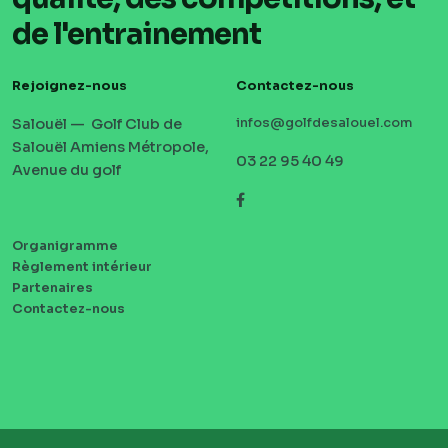
de l'entrainement
Rejoignez-nous
Contactez-nous
Salouël — Golf Club de
infos@golfdesalouel.com
Salouël Amiens Métropole,
03 22 95 40 49
Avenue du golf
Facebook
Organigramme
MENU
Règlement intérieur
PIED
Partenaires
DE
Contactez-nous
PAGE